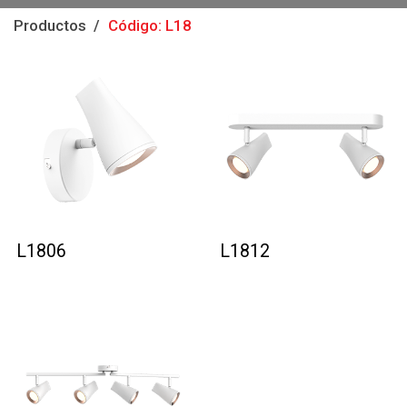
Productos
Código: L18
L1806
L1812