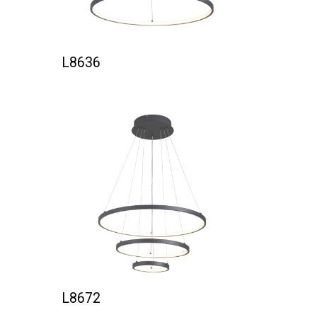
L8636
L8672