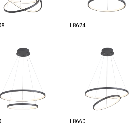
08
L8624
0
L8660