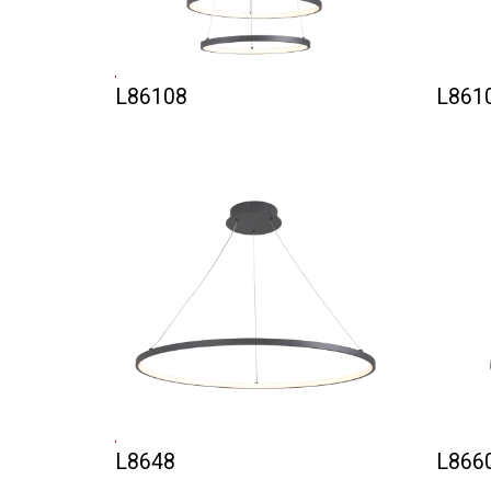
L86108
L861
L8648
L866