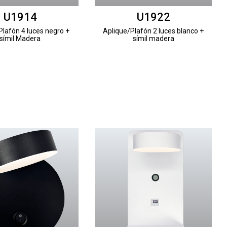
U1914
U1922
Plafón 4 luces negro +
Aplique/Plafón 2 luces blanco +
símil Madera
símil madera