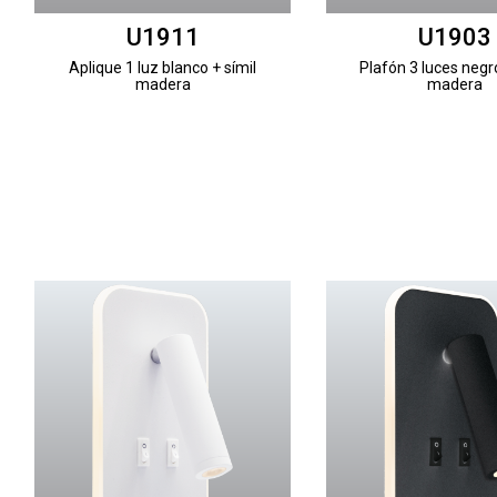
U1911
U1903
Aplique 1 luz blanco + símil
Plafón 3 luces negro
madera
madera