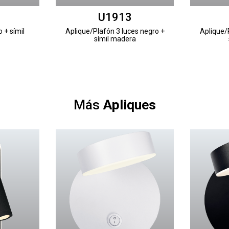
U1913
 + símil
Aplique/Plafón 3 luces negro +
Aplique/
símil madera
Más
Apliques