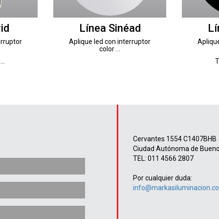
id
Línea Sinéad
Lí
erruptor
Aplique led con interruptor
Aplique
color ...
..
T
Cervantes 1554 C1407BHB
Ciudad Autónoma de Bueno
TEL: 011 4566 2807
Por cualquier duda:
info@markasiluminacion.c