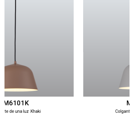
M6101LG
Colgante una luz.Light Grey